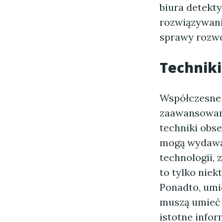
biura detekt
rozwiązywani
sprawy rozw
Techniki
Współczesne 
zaawansowany
techniki obse
mogą wydawać
technologii,
to tylko niek
Ponadto, umi
muszą umieć 
istotne infor