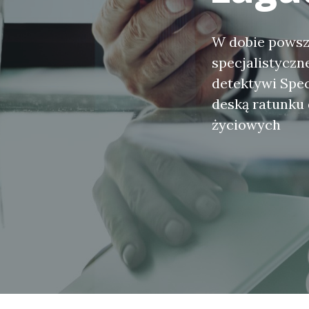
W dobie powsz
specjalistyczn
detektywi Specj
deską ratunku
życiowych