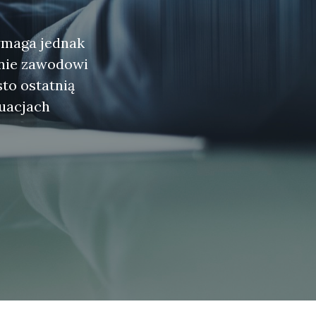
ymaga jednak
znie zawodowi
sto ostatnią
uacjach