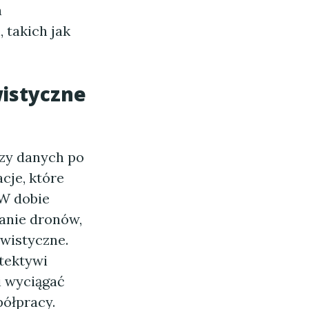
a
 takich jak
wistyczne
izy danych po
cje, które
 W dobie
tanie dronów,
ywistyczne.
tektywi
i wyciągać
półpracy.