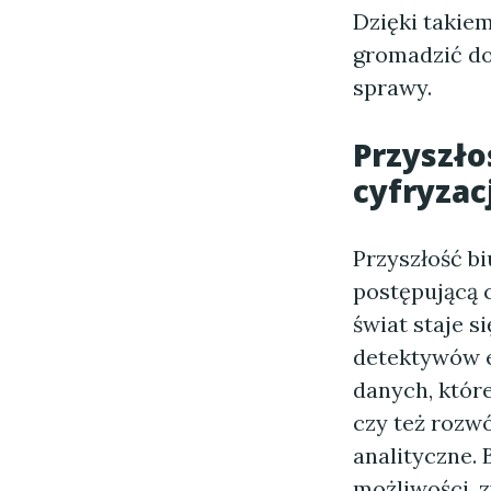
Dzięki takiem
gromadzić do
sprawy.
Przyszło
cyfryzacj
Przyszłość bi
postępującą 
świat staje 
detektywów e
danych, któr
czy też rozwó
analityczne. 
możliwości, 