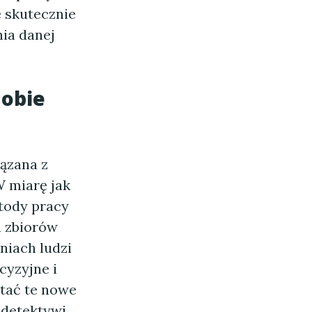
e skutecznie
ia danej
dobie
iązana z
W miarę jak
etody pracy
h zbiorów
niach ludzi
cyzyjne i
stać te nowe
 detektywi