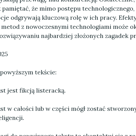
 pamiętać, że mimo postępu technologicznego, 
cje odgrywają kluczową rolę w ich pracy. Efekt
 metod z nowoczesnymi technologiami może ok
ozwiązywaniu najbardziej złożonych zagadek pr
025
 powyższym tekście:
 jest fikcją listeracką.
st w całości lub w części mógł zostać stworzo
ligencji.
agi do powyższego tekstu to skontaktuj się z re