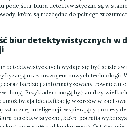
u podejściu, biura detektywistyczne są w stani
wody, które są niezbędne do pełnego zrozumien
ść biur detektywistycznych w 
i
ur detektywistycznych wydaje się być ściśle zw
cyfryzacją oraz rozwojem nowych technologii. 
się coraz bardziej zinformatyzowany, również m
woluują. Przykładem mogą być analizy wielkic
e umożliwiają identyfikację wzorców w zachowa
j sztucznej inteligencji, wspierający procesy de
Biura detektywistyczne, które potrafią wykorzy
zyskują przewagę nad konkurencją. Ostatecznie,