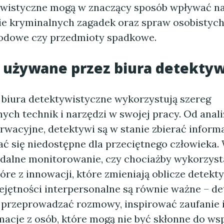
ywistyczne mogą w znaczący sposób wpływać n
e kryminalnych zagadek oraz spraw osobistych,
odowe czy przedmioty spadkowe.
 używane przez biura detekty
biura detektywistyczne wykorzystują szereg
ch technik i narzędzi w swojej pracy. Od anal
rwacyjne, detektywi są w stanie zbierać informa
 się niedostępne dla przeciętnego człowieka.
 zdalne monitorowanie, czy chociażby wykorzys
tóre z innowacji, które zmieniają oblicze detekt
ejętności interpersonalne są równie ważne – de
przeprowadzać rozmowy, inspirować zaufanie 
macje z osób, które mogą nie być skłonne do ws