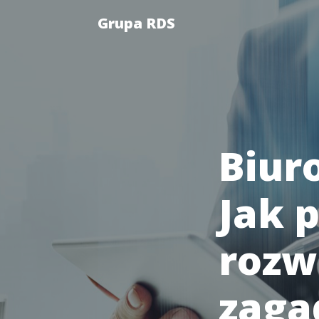
Grupa RDS
Biur
Jak p
rozw
zaga