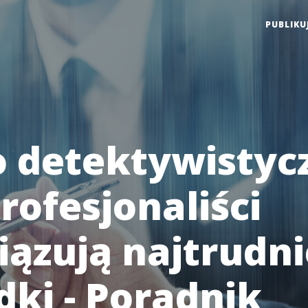
PUBLIKU
o detektywistyc
rofesjonaliści
iązują najtrudni
dki - Poradnik