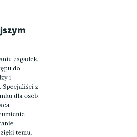
ejszym
aniu zagadek,
tępu do
zy i
 Specjaliści z
unku dla osób
raca
ozumienie
tanie
zięki temu,