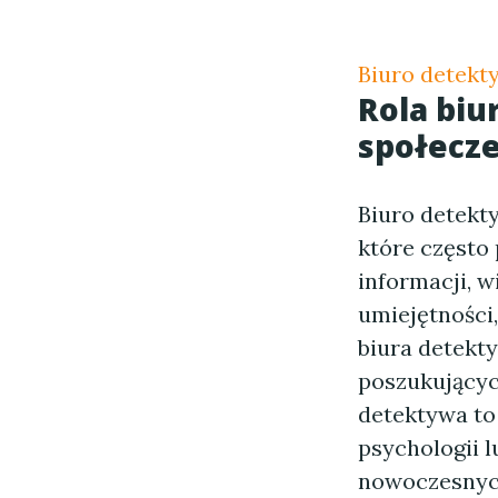
Biuro detekt
Rola biu
społecz
Biuro detekt
które często
informacji, w
umiejętności,
biura detekty
poszukującyc
detektywa to
psychologii l
nowoczesnych 