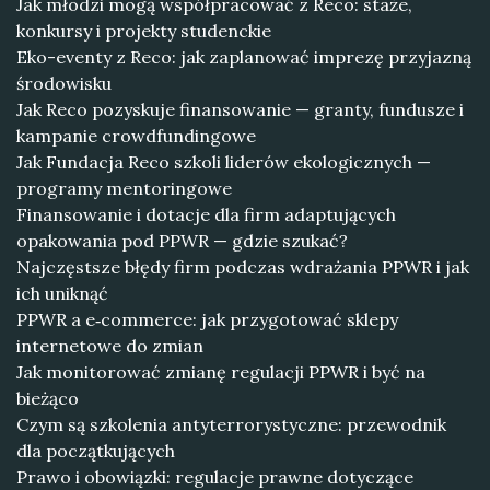
Jak młodzi mogą współpracować z Reco: staże,
konkursy i projekty studenckie
Eko-eventy z Reco: jak zaplanować imprezę przyjazną
środowisku
Jak Reco pozyskuje finansowanie — granty, fundusze i
kampanie crowdfundingowe
Jak Fundacja Reco szkoli liderów ekologicznych —
programy mentoringowe
Finansowanie i dotacje dla firm adaptujących
opakowania pod PPWR — gdzie szukać?
Najczęstsze błędy firm podczas wdrażania PPWR i jak
ich uniknąć
PPWR a e‑commerce: jak przygotować sklepy
internetowe do zmian
Jak monitorować zmianę regulacji PPWR i być na
bieżąco
Czym są szkolenia antyterrorystyczne: przewodnik
dla początkujących
Prawo i obowiązki: regulacje prawne dotyczące