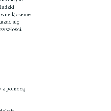
ludzki
ywne łączenie
azać się
zyszłości.
ny z pomocą
dakcją.