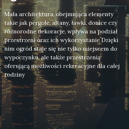
Mała architektura, obejmująca elementy
takie jak pergole, altany, ławki, donice czy
różnorodne dekoracje, wpływa na podział
przestrzeni oraz ich wykorzystanie Dzięki
nim ogród staje się nie tylko miejscem do
wypoczynku, ale także przestrzenią
oferującą możliwości rekreacyjne dla całej
rodziny