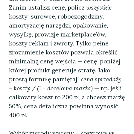
Zanim ustalisz cenę, policz
wszystkie
koszty" surowce, roboczogodziny,
amortyzację narzędzi, opakowanie,
wysyłkę, prowizje marketplace’ów,
koszty reklam i zwroty. Tylko pełne
zrozumienie kosztów pozwala określić
minimalną cenę wejścia — cenę, poniżej
której produkt generuje stratę. Jako
prostą formułę pamiętaj"
cena sprzedaży
= koszty / (1 − docelowa marża)
— np. jeśli
całkowity koszt to 200 zł, a chcesz marżę
50%, cena detaliczna powinna wynosić
400 zł.
Wybór metody wyceny – kosztowa vs.