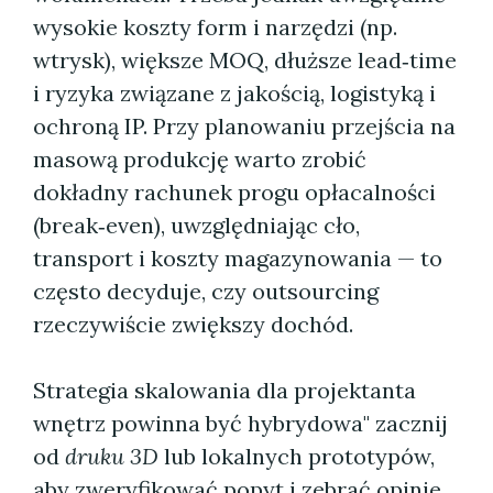
wysokie koszty form i narzędzi (np.
wtrysk), większe MOQ, dłuższe lead‑time
i ryzyka związane z jakością, logistyką i
ochroną IP. Przy planowaniu przejścia na
masową produkcję warto zrobić
dokładny rachunek progu opłacalności
(break‑even), uwzględniając cło,
transport i koszty magazynowania — to
często decyduje, czy outsourcing
rzeczywiście zwiększy dochód.
Strategia skalowania dla projektanta
wnętrz powinna być hybrydowa" zacznij
od
druku 3D
lub lokalnych prototypów,
aby zweryfikować popyt i zebrać opinie