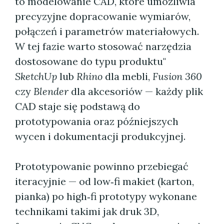
to modelowanie CAD, które umożliwia
precyzyjne dopracowanie wymiarów,
połączeń i parametrów materiałowych.
W tej fazie warto stosować narzędzia
dostosowane do typu produktu"
SketchUp
lub
Rhino
dla mebli,
Fusion 360
czy
Blender
dla akcesoriów — każdy plik
CAD staje się podstawą do
prototypowania oraz późniejszych
wycen i dokumentacji produkcyjnej.
Prototypowanie powinno przebiegać
iteracyjnie — od low‑fi makiet (karton,
pianka) po high‑fi prototypy wykonane
technikami takimi jak druk 3D,