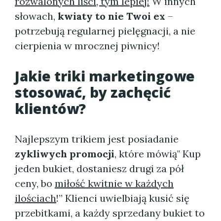
rozwalonych liści, tym lepiej!
W innych
słowach,
kwiaty to nie Twoi ex
–
potrzebują regularnej pielęgnacji, a nie
cierpienia w mrocznej piwnicy!
Jakie triki marketingowe
stosować, by zachęcić
klientów?
Najlepszym trikiem jest posiadanie
zykliwych promocji
, które mówią" Kup
jeden bukiet, dostaniesz drugi za pół
ceny, bo
miłość kwitnie w każdych
ilościach
!” Klienci uwielbiają kusić się
przebitkami, a każdy sprzedany bukiet to