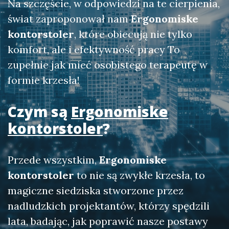
Na szczęście, w odpowiedzi na te cierpienia,
świat zaproponował nam
Ergonomiske
kontorstoler
, które obiecują nie tylko
komfort, ale i efektywność pracy To
zupełnie jak mieć osobistego terapeutę w
formie krzesła!
Czym są
Ergonomiske
kontorstoler
?
Przede wszystkim,
Ergonomiske
kontorstoler
to nie są zwykłe krzesła, to
magiczne siedziska stworzone przez
nadludzkich projektantów, którzy spędzili
lata, badając, jak poprawić nasze postawy