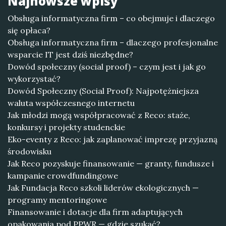
Najnowsze wpisy
Obsługa informatyczna firm – co obejmuje i dlaczego
się opłaca?
Obsługa informatyczna firm – dlaczego profesjonalne
wsparcie IT jest dziś niezbędne?
Dowód społeczny (social proof) – czym jest i jak go
wykorzystać?
Dowód Społeczny (Social Proof): Najpotężniejsza
waluta współczesnego internetu
Jak młodzi mogą współpracować z Reco: staże,
konkursy i projekty studenckie
Eko-eventy z Reco: jak zaplanować imprezę przyjazną
środowisku
Jak Reco pozyskuje finansowanie — granty, fundusze i
kampanie crowdfundingowe
Jak Fundacja Reco szkoli liderów ekologicznych —
programy mentoringowe
Finansowanie i dotacje dla firm adaptujących
opakowania pod PPWR — gdzie szukać?