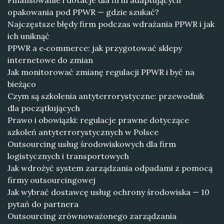
Finansowanie i dotacje dla firm adaptujących
opakowania pod PPWR — gdzie szukać?
Najczęstsze błędy firm podczas wdrażania PPWR i jak
ich uniknąć
PPWR a e‑commerce: jak przygotować sklepy
internetowe do zmian
Jak monitorować zmianę regulacji PPWR i być na
bieżąco
Czym są szkolenia antyterrorystyczne: przewodnik
dla początkujących
Prawo i obowiązki: regulacje prawne dotyczące
szkoleń antyterrorystycznych w Polsce
Outsourcing usług środowiskowych dla firm
logistycznych i transportowych
Jak wdrożyć system zarządzania odpadami z pomocą
firmy outsourcingowej
Jak wybrać dostawcę usług ochrony środowiska — 10
pytań do partnera
Outsourcing zrównoważonego zarządzania