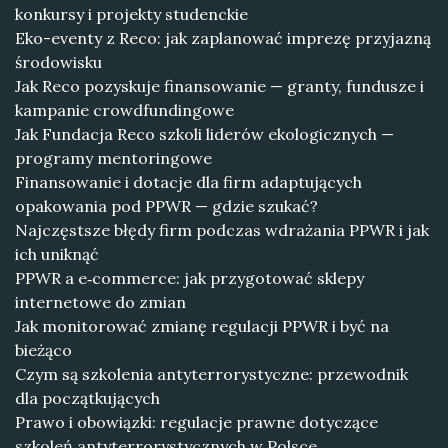
konkursy i projekty studenckie
Eko-eventy z Reco: jak zaplanować imprezę przyjazną
środowisku
Jak Reco pozyskuje finansowanie — granty, fundusze i
kampanie crowdfundingowe
Jak Fundacja Reco szkoli liderów ekologicznych —
programy mentoringowe
Finansowanie i dotacje dla firm adaptujących
opakowania pod PPWR — gdzie szukać?
Najczęstsze błędy firm podczas wdrażania PPWR i jak
ich uniknąć
PPWR a e‑commerce: jak przygotować sklepy
internetowe do zmian
Jak monitorować zmianę regulacji PPWR i być na
bieżąco
Czym są szkolenia antyterrorystyczne: przewodnik
dla początkujących
Prawo i obowiązki: regulacje prawne dotyczące
szkoleń antyterrorystycznych w Polsce