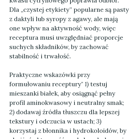
kwasu cytrynowego poprawia odbiór.
Dla „czystej etykiety” popularne są pasty
z daktyli lub syropy z agawy, ale mają
one wpływ na aktywność wody, więc
receptura musi uwzględniać proporcje
suchych składników, by zachować
stabilność i trwałość.
Praktyczne wskazówki przy
formułowaniu receptury"
1)
testuj
mieszanki białek, aby osiągnąć pełny
profil aminokwasowy i neutralny smak;
2)
dodawaj źródła tłuszczu dla lepszej
tekstury i odczucia w ustach;
3)
korzystaj z błonnika i hydro­koloidów, by