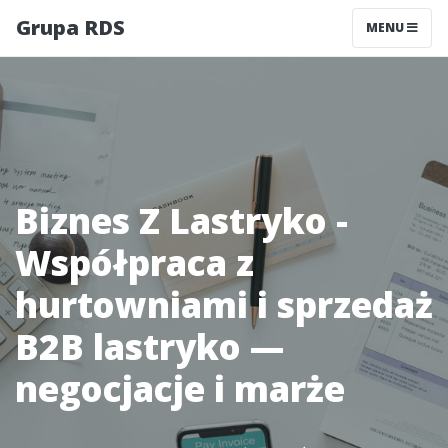
Grupa RDS
MENU
Biznes Z Lastryko -
Współpraca z
hurtowniami i sprzedaż
B2B lastryko —
negocjacje i marże