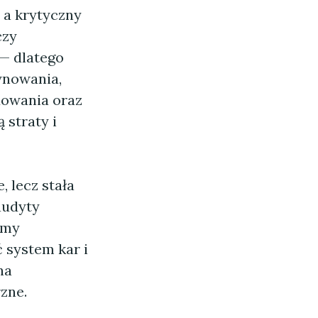
 a krytyczny
czy
— dlatego
ynowania,
adowania oraz
 straty i
 lecz stała
audyty
zmy
system kar i
na
zne.