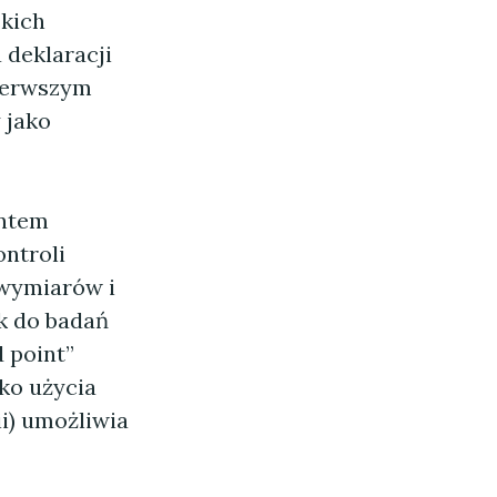
skich
 deklaracji
ierwszym
 jako
entem
ntroli
 wymiarów i
k do badań
d point”
ko użycia
ii) umożliwia