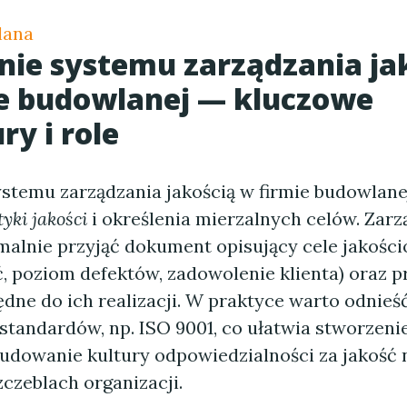
lana
ie systemu zarządzania ja
e budowlanej — kluczowe
ry i role
stemu zarządzania jakością w firmie budowlane
tyki jakości
i określenia mierzalnych celów. Zarz
malnie przyjąć dokument opisujący cele jakośc
, poziom defektów, zadowolenie klienta) oraz p
dne do ich realizacji. W praktyce warto odnieś
standardów, np. ISO 9001, co ułatwia stworzeni
budowanie kultury odpowiedzialności za jakość 
czeblach organizacji.