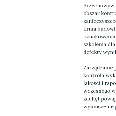
Przechowywan
obszar kontro
zanieczyszcz
firma budowl
oznakowania i
szkolenia dla
defekty wynik
Zarządzanie 
kontrola wyk
jakości i ra
wczesnego wy
zachęt powią
wymuszenie p