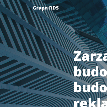
Grupa RDS
Zarz
budo
budo
rekl