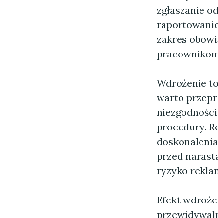
zgłaszanie o
raportowanie
zakres obowi
pracownikom,
Wdrożenie to
warto przepro
niezgodności 
procedury. R
doskonalenia
przed narast
ryzyko reklam
Efekt wdrożen
przewidywaln