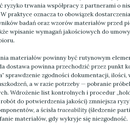
 ryzyko trwania współpracy z partnerami o ni
 W praktyce oznacza to obowiązek dostarczenia
yników badań oraz wzorów materiałów przed p
akże wpisanie wymagań jakościowych do umowy
bioru.
ania materiałów powinny być rutynowym elem
da dostawa powinna przechodzić przez punkt ko
" sprawdzenie zgodności dokumentacji, ilości,
szkodzeń, a w razie potrzeby — pobranie próbe
ch. Wdrożenie list kontrolnych i procedur „hol
 robót do potwierdzenia jakości) zmniejsza ryzy
mponentów, a ścisła
traceability
(śledzenie part
fanie materiałów, gdy wykryje się niezgodność.