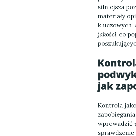
silniejsza p
materiały op
kluczowych"
jakości
, co p
poszukujący
Kontrol
podwyk
jak zap
Kontrola jak
zapobiegania
wprowadzić
sprawdzenie c