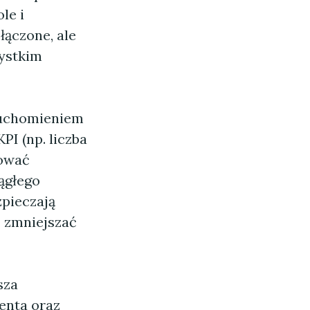
le i
łączone, ale
ystkim
uruchomieniem
PI (np. liczba
gować
ągłego
zpieczają
j zmniejszać
sza
enta oraz