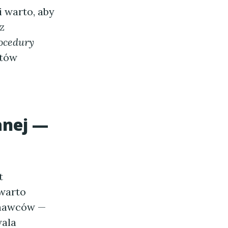
 warto, aby
z
ocedury
ntów
nej —
t
 warto
nawców —
wala