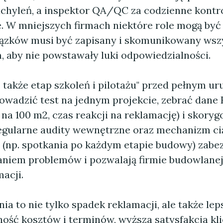
dchyleń, a inspektor QA/QC za codzienne kontro
. W mniejszych firmach niektóre role mogą być 
ązków musi być zapisany i skomunikowany wsz
 aby nie powstawały luki odpowiedzialności.
 także etap szkoleń i pilotażu" przed pełnym 
wadzić test na jednym projekcie, zebrać dane K
na 100 m2, czas reakcji na reklamację) i skory
egularne audity wewnętrzne oraz mechanizm ci
 (np. spotkania po każdym etapie budowy) zabe
aniem problemów i pozwalają firmie budowlane
acji.
ia to nie tylko spadek reklamacji, ale także lep
ość kosztów i terminów, wyższa satysfakcja kli