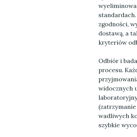
wyeliminować
standardach.
zgodności, w
dostawą, a t
kryteriów od
Odbiór i bad
procesu. Każ
przyjmowania
widocznych u
laboratoryjny
(zatrzymanie
wadliwych ko
szybkie wyco