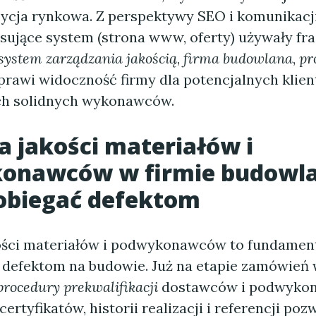
ozycja rynkowa. Z perspektywy SEO i komunikacji
isujące system (strona www, oferty) używały fra
system zarządzania jakością
,
firma budowlana
,
pr
oprawi widoczność firmy dla potencjalnych klie
ch solidnych wykonawców.
a jakości materiałów i
onawców w firmie budowla
obiegać defektom
ości materiałów i podwykonawców to fundamen
 defektom na budowie. Już na etapie zamówień
procedury prekwalifikacji
dostawców i podwyko
ertyfikatów, historii realizacji i referencji poz