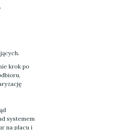
"
jących.
mie krok po
odbioru,
aryzację
ząd
 nad systemem
r na placu i