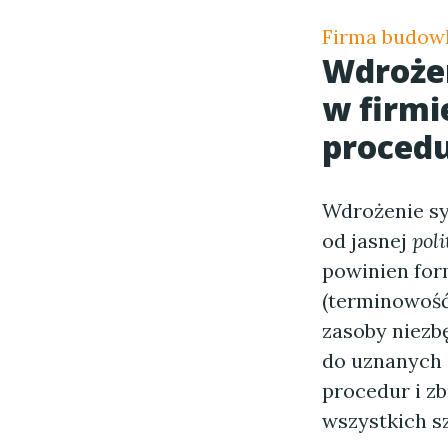
Firma budow
Wdrożen
w firmi
procedu
Wdrożenie sy
od jasnej
poli
powinien for
(terminowość
zasoby niezbę
do uznanych 
procedur i z
wszystkich sz