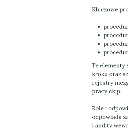
Kluczowe proc
procedur
procedur
procedur
procedur
Te elementy 
kroku oraz sz
rejestry niez
pracy ekip.
Role i odpow
odpowiada za
i audity wewn