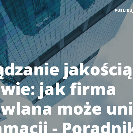
PUBLIKU
ądzanie jakością
wie: jak firma
wlana może un
amacji - Poradni