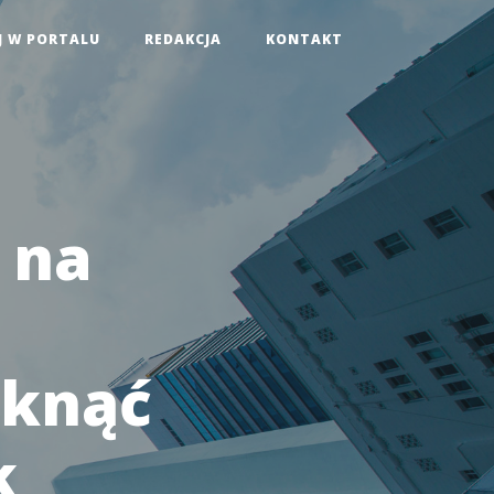
J W PORTALU
REDAKCJA
KONTAKT
 na
iknąć
k