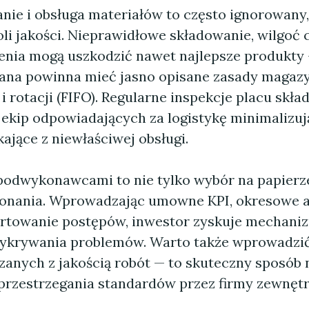
ie i obsługa materiałów to często ignorowany,
li jakości. Nieprawidłowe składowanie, wilgoć 
enia mogą uszkodzić nawet najlepsze produkty 
ana powinna mieć jasno opisane zasady magaz
 rotacji (FIFO). Regularne inspekcje placu skł
 ekip odpowiadających za logistykę minimalizują
ające z niewłaściwej obsługi.
podwykonawcami to nie tylko wybór na papierze,
onania. Wprowadzając umowne KPI, okresowe 
portowanie postępów, inwestor zyskuje mechani
krywania problemów. Warto także wprowadzić 
zanych z jakością robót — to skuteczny sposób 
rzestrzegania standardów przez firmy zewnętr