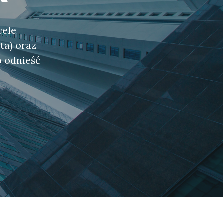
cele
ta) oraz
o odnieść