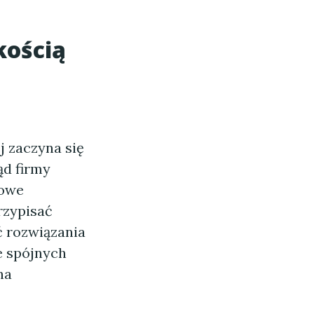
kością
j zaczyna się
ąd firmy
iowe
rzypisać
ć rozwiązania
e spójnych
na